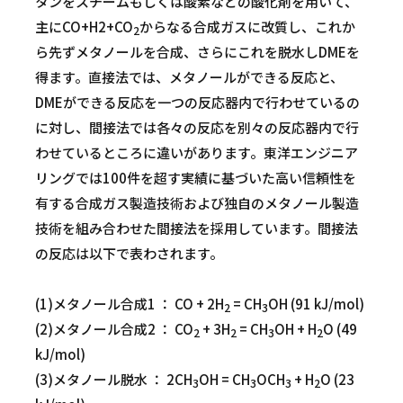
タンをスチームもしくは酸素などの酸化剤を用いて、
主にCO+H2+CO
からなる合成ガスに改質し、これか
2
ら先ずメタノールを合成、さらにこれを脱水しDMEを
得ます。直接法では、メタノールができる反応と、
DMEができる反応を一つの反応器内で行わせているの
に対し、間接法では各々の反応を別々の反応器内で行
わせているところに違いがあります。東洋エンジニア
リングでは100件を超す実績に基づいた高い信頼性を
有する合成ガス製造技術および独自のメタノール製造
技術を組み合わせた間接法を採用しています。間接法
の反応は以下で表わされます。
(1)メタノール合成1 ： CO + 2H
= CH
OH (91 kJ/mol)
2
3
(2)メタノール合成2 ： CO
+ 3H
= CH
OH + H
O (49
2
2
3
2
kJ/mol)
(3)メタノール脱水 ： 2CH
OH = CH
OCH
+ H
O (23
3
3
3
2