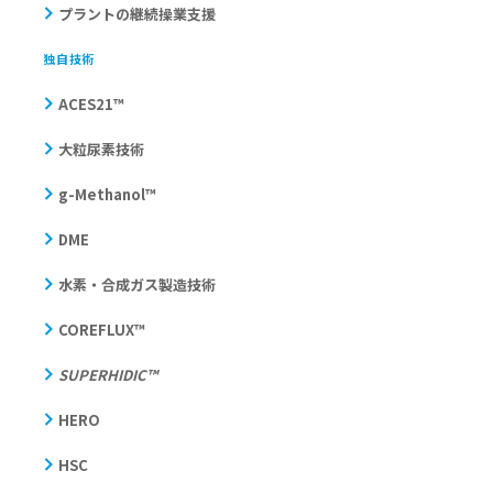
プラントの継続操業支援
独自技術
ACES21™
大粒尿素技術
g-Methanol™
DME
水素・合成ガス製造技術
COREFLUX™
SUPERHIDIC™
HERO
HSC