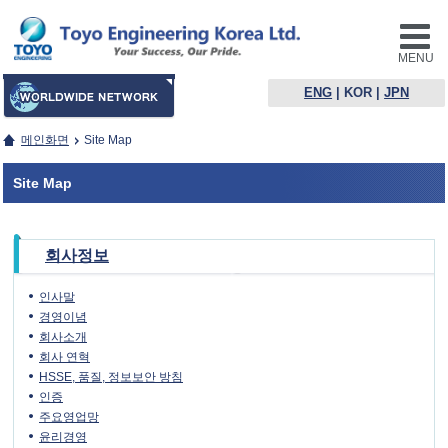
MENU
ENG
|
KOR
|
JPN
메인화면
Site Map
Site Map
회사정보
인사말
경영이념
회사소개
회사 연혁
HSSE, 품질, 정보보안 방침
인증
주요영업망
윤리경영