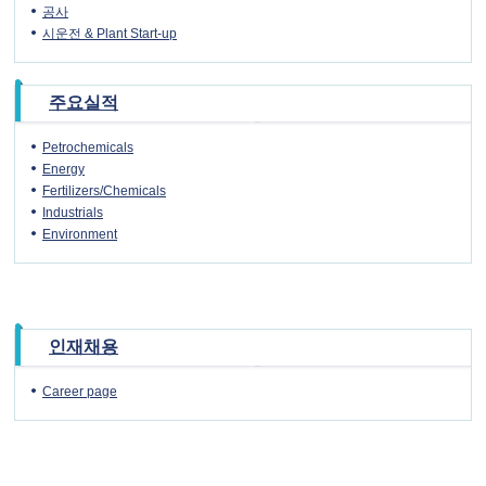
공사
시운전 & Plant Start-up
주요실적
Petrochemicals
Energy
Fertilizers/Chemicals
Industrials
Environment
인재채용
Career page