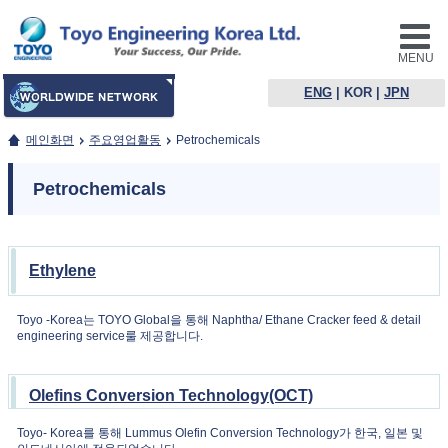
MENU
ENG
|
KOR
|
JPN
메인화면
주요영업활동
Petrochemicals
Petrochemicals
Ethylene
Toyo -Korea는 TOYO Global을 통해 Naphtha/ Ethane Cracker feed & detail
engineering service룰 제공합니다.
Olefins Conversion Technology
(OCT)
Toyo- Korea를 통해 Lummus Olefin Conversion Technology가 한국, 일본 및