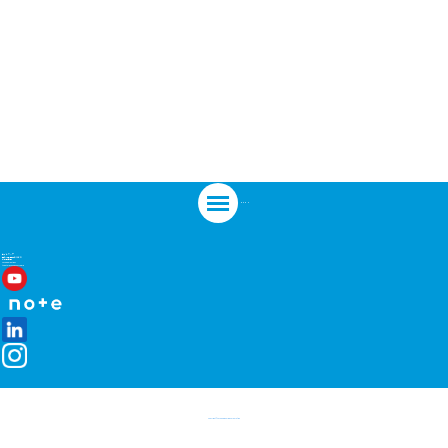
サイトマップ
個人情報保護について
ご利用条件
TOYO Applications
tvGate ID Change Password
Copyright © Toyo Engineering Corporation