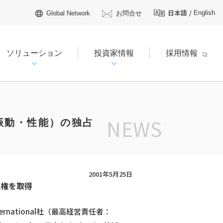
日本語
/
English
Global Network
お問合せ
ソリューション
投資家情報
採用情報
NEWS
食、振動・性能）の独占
リング
個人投資家の皆様へ
株式関連・株主総会
0）
IRカレンダー
2001年5月25日
よくあるご質問
販売権を取得
ルティングサービス「HERO」
IRお問合せ
rnational社（最高経営責任者：