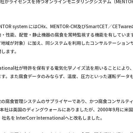
との間で、同社がライセンスを持つオンラインモニタリングシステム（MENTO
提携技術・経験豊富な分野
アンモニア
エチレン
有する MENTOR system にはCHx、MENTOR-CM及びSmartCET
酸性ガス除去 OASE®
性能、配管・静止機器の腐食を常時監視する機能を有しています。TEC
その他 石化・アロマティ
ア地域が対象）に加え、同システムを利用したコンサルテーション
レアアース
開します。
FPSO
IC™
」
再生可能エネルギー発電
orr International社が特許を保有する電気化学ノイズ法を用いる
ービス「HERO」
地熱資源の利用
ます。また腐食データのみならず、温度、圧力といった運転データ
ガス火力発電
医薬
l社は、世界有数の腐食管理システムのサプライヤーであり、かつ腐食コンサルティン
年に設立され、本社は英国のディングウォールにありましたが、2000年9
収し、社名を InterCorr Internationalへと改名しました。