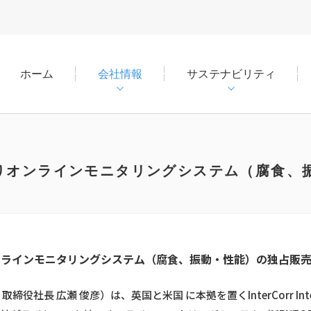
ホーム
会社情報
サステナビリティ
ional社よりオンラインモニタリングシステム（腐
ライフサイクル・エンジニア
決算／経営概況資料
ニュース
DX-PLANT™
適時開示
役員紹介
共創エンジニアリング
有価証券報告書
中期経営計画（FY2026–203
知財・ライセンス
統合報告書
TOYOってどんな会社？
nal社よりオンラインモニタリングシステム（腐食、振動・性能）の独占
省エネルギー・脱炭素コンサ
クリエイティブギャラリー
プラントの継続操業支援
カタログ・発行物
社長 広瀬 俊彦）は、英国と米国 に本拠を置くInterCorr Inte