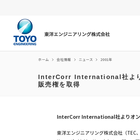
ホーム
会社情報
ニュース
2001年
InterCorr Internat
エナジー・トランジション
販売権を取得
社長メッセージ
環境への取り組み
社長メッセージ
アンモニアの燃料利用
企業理念
社会への取り組み
コーポレート・ガバナンス
e-fuel・SAF
会社概要・組織図
ガバナンス
中期経営計画
CCUS
アクセス
事業戦略説明会資料
InterCorr Internatio
拠点・関連会社
業績ハイライト
会社方針
東洋エンジニアリング株式会社（TEC、取締役
沿革