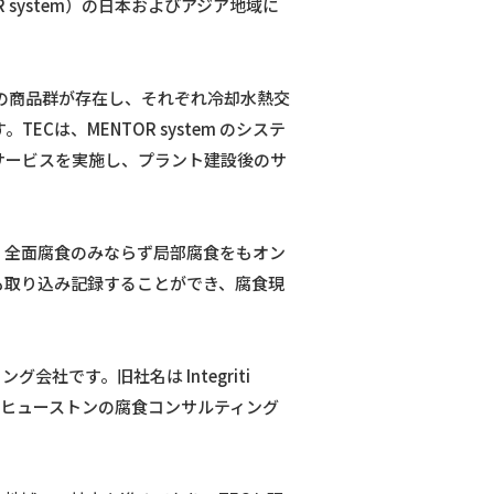
R system）の日本およびアジア地域に
／CETwareの商品群が存在し、それぞれ冷却水熱交
は、MENTOR system のシステ
クス
サービスを実施し、プラント建設後のサ
ことにより、全面腐食のみならず局部腐食をもオン
も取り込み記録することができ、腐食現
グ会社です。旧社名は Integriti
月に米国ヒューストンの腐食コンサルティング