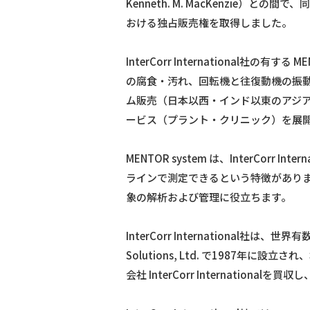
Kenneth. M. MacKenzie）
独自技術
おける独占販売権を取得しました。
尿素合成「ACES21™」
大粒尿素技術
InterCorr International社の
g-Methanol™
の腐食・汚れ、回転機と往復動機の振動・
DME（ジメチルエーテル）
ム販売（日本以西・インド以東のアジ
水素・合成ガス製造技術
ービス（プラント・クリニック）を展
高効率NGL回収プロセス 「COREFLUX™」
省エネルギー型蒸留システム「
SUPERHID
MENTOR system は、InterC
省エネルギー・脱炭素コンサルティングサ
ラインで測定できるという特徴があり
HSC（重質油分解）
象の解析および管理に役立ちます。
InterCorr Internationa
Solutions, Ltd. で1987
会社 InterCorr Internationalを買